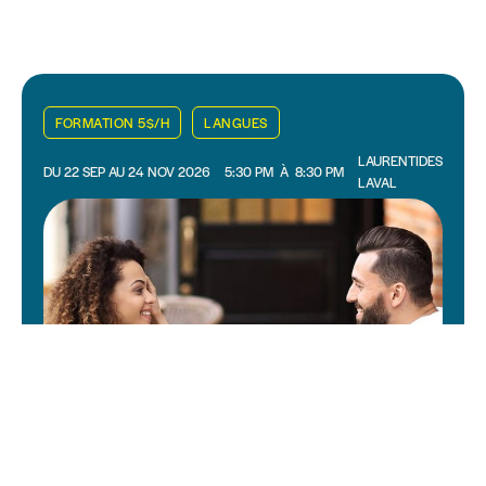
FORMATION 5$/H
LANGUES
LAURENTIDES
DU 22 SEP AU 24 NOV 2026
5:30 PM
À
8:30 PM
LAVAL